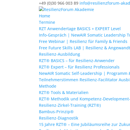
+49 (0)30 966 003 89
info@resilienzforum-aka
Home
Termine
RZT Anwendertage BASICS + EXPERT Level
Info-Gespräch | NewAIR Somatic Leadership T
Free Webinar | Resilienz für Family & Friends
Free Future Skills LAB | Resilienz & Angewand
Resilienz-Ausbildung
RZT® BASICS – für Resilienz-Anwender
RZT® Expert – für Resilienz Professionals
NewAIR Somatic Self-Leadership | Programm
Teilnehmerstimmen Resilienz-Facilitator Ausb
Methode
RZT® Tools & Materialien
RZT® Methodik und Kompetenz-Development
Resilienz-Zirkel-Training (RZT®)
Bambus-Prinzip®
Resilienz-Diagnostik
15 Jahre RZT® – Eine Jubiläumsreihe zur Zukunf