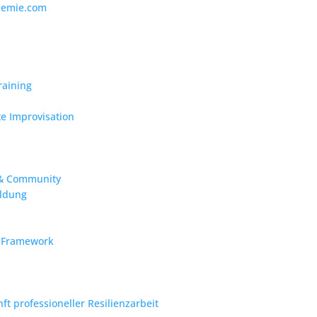
demie.com
raining
te Improvisation
 & Community
ildung
-Framework
t professioneller Resilienzarbeit