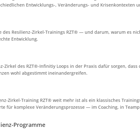
schiedlichen Entwicklungs-, Veränderungs- und Krisenkontexten un
e des Resilienz-Zirkel-Trainings RZT® — und darum, warum es nicht
echte Entwicklung.
enz-Zirkel des RZT®-Infinitiy Loops in der Praxis dafür sorgen, das
enzen wohl abgestimmt ineinandergreifen.
ienz-Zirkel-Training RZT® weit mehr ist als ein klassisches Trainin
arte für komplexe Veränderungsprozesse — im Coaching, in Teamp
esilienz-Programme