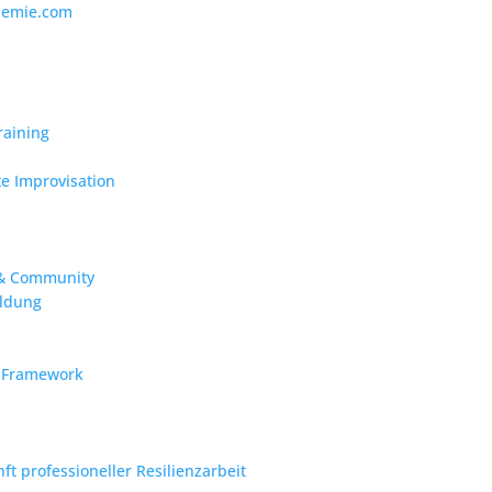
demie.com
raining
te Improvisation
 & Community
ildung
-Framework
t professioneller Resilienzarbeit