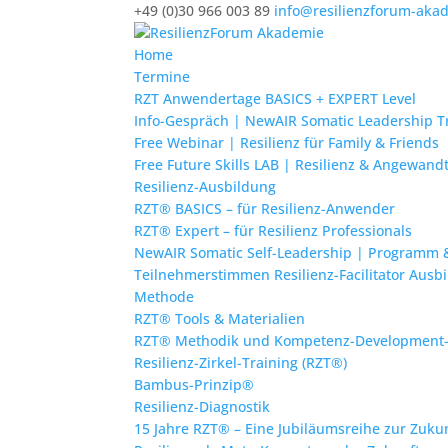
+49 (0)30 966 003 89
info@resilienzforum-aka
Home
Termine
RZT Anwendertage BASICS + EXPERT Level
Info-Gespräch | NewAIR Somatic Leadership T
Free Webinar | Resilienz für Family & Friends
Free Future Skills LAB | Resilienz & Angewand
Resilienz-Ausbildung
RZT® BASICS – für Resilienz-Anwender
RZT® Expert – für Resilienz Professionals
NewAIR Somatic Self-Leadership | Programm
Teilnehmerstimmen Resilienz-Facilitator Ausb
Methode
RZT® Tools & Materialien
RZT® Methodik und Kompetenz-Development
Resilienz-Zirkel-Training (RZT®)
Bambus-Prinzip®
Resilienz-Diagnostik
15 Jahre RZT® – Eine Jubiläumsreihe zur Zukunf