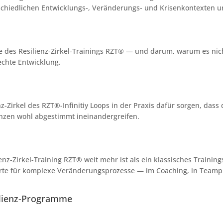
schiedlichen Entwicklungs-, Veränderungs- und Krisenkontexten un
e des Resilienz-Zirkel-Trainings RZT® — und darum, warum es nicht
echte Entwicklung.
enz-Zirkel des RZT®-Infinitiy Loops in der Praxis dafür sorgen, das
enzen wohl abgestimmt ineinandergreifen.
ienz-Zirkel-Training RZT® weit mehr ist als ein klassisches Trainin
arte für komplexe Veränderungsprozesse — im Coaching, in Teamp
esilienz-Programme