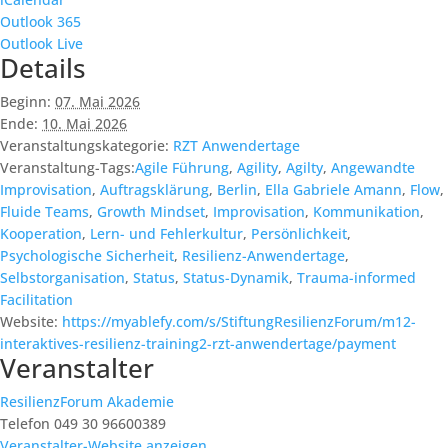
Outlook 365
Outlook Live
Details
Beginn:
07. Mai 2026
Ende:
10. Mai 2026
Veranstaltungskategorie:
RZT Anwendertage
Veranstaltung-Tags:
Agile Führung
,
Agility
,
Agilty
,
Angewandte
Improvisation
,
Auftragsklärung
,
Berlin
,
Ella Gabriele Amann
,
Flow
,
Fluide Teams
,
Growth Mindset
,
Improvisation
,
Kommunikation
,
Kooperation
,
Lern- und Fehlerkultur
,
Persönlichkeit
,
Psychologische Sicherheit
,
Resilienz-Anwendertage
,
Selbstorganisation
,
Status
,
Status-Dynamik
,
Trauma-informed
Facilitation
Website:
https://myablefy.com/s/StiftungResilienzForum/m12-
interaktives-resilienz-training2-rzt-anwendertage/payment
Veranstalter
ResilienzForum Akademie
Telefon
049 30 96600389
Veranstalter-Website anzeigen